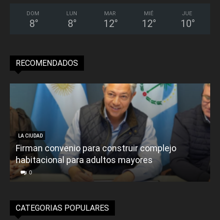
DOM
LUN
MAR
MIÉ
JUE
8
°
8
°
12
°
12
°
10
°
RECOMENDADOS
LA CIUDAD
Firman convenio para construir complejo
habitacional para adultos mayores
P
0
CATEGORIAS POPULARES