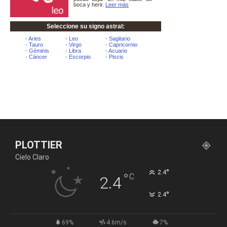
PLOTTIER
Cielo Claro
°
2.4
°
C
2.4
°
2.4
69%
4.6m/s
7%