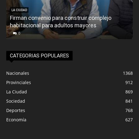
LA CIUDAD
Firman convenio para construir complejo
habitacional para adultos mayores
P
0
CATEGORIAS POPULARES
Nacionales
1368
Provinciales
912
La Ciudad
869
Sociedad
841
Deportes
768
Economía
627