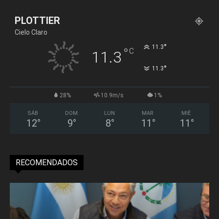
PLOTTIER
Cielo Claro
°
11.3
°
C
11.3
°
11.3
28%
10.9m/s
1%
SÁB
DOM
LUN
MAR
MIÉ
12
°
9
°
8
°
11
°
11
°
RECOMENDADOS