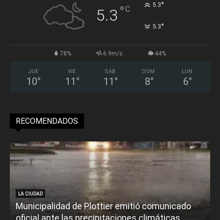
°
5.3
°
C
5.3
°
5.3
78%
6.9m/s
44%
JUE
VIE
SÁB
DOM
LUN
10
°
11
°
11
°
8
°
6
°
RECOMENDADOS
LA CIUDAD
Municipalidad de Plottier emitió comunicado
oficial ante las precipitaciones climáticas