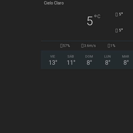
Cielo Claro
°
5
°
C
5
°
5
57%
3.6m/s
1%
VIE
SÁB
DOM
LUN
MAR
13
°
11
°
8
°
8
°
8
°