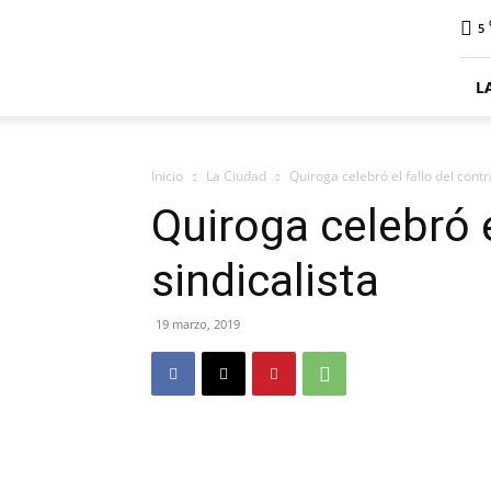
ElDigitalPlottier
5
L
Inicio
La Ciudad
Quiroga celebró el fallo del contra
Quiroga celebró e
sindicalista
19 marzo, 2019