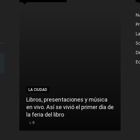
N
Pr
L
S
D
E
LA CIUDAD
LA C
Libros, presentaciones y música
Munic
en vivo. Así se vivió el primer día de
comu
la feria del libro
prec
0
0