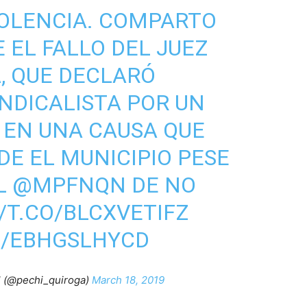
IOLENCIA. COMPARTO
 EL FALLO DEL JUEZ
, QUE DECLARÓ
INDICALISTA POR UN
 EN UNA CAUSA QUE
E EL MUNICIPIO PESE
EL
@MPFNQN
DE NO
/T.CO/BLCXVETIFZ
M/EBHGSLHYCD
l (@pechi_quiroga)
March 18, 2019