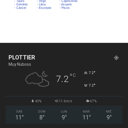
PLOTTIER
Muy Nuboso
°
7.2
°
C
7.2
°
7.2
43%
11.6m/s
67%
SÁB
DOM
LUN
MAR
MIÉ
11
°
8
°
9
°
11
°
9
°