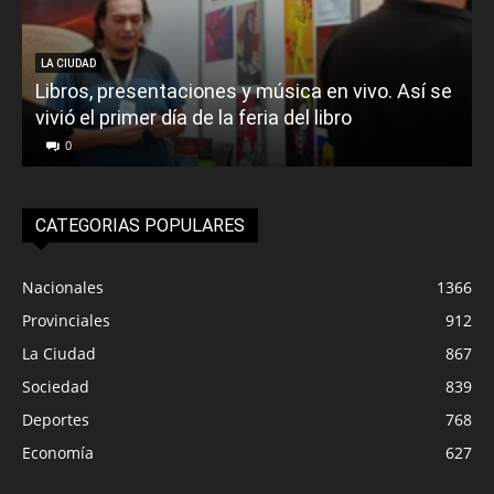
LA CIUDAD
Libros, presentaciones y música en vivo. Así se
vivió el primer día de la feria del libro
o
0
CATEGORIAS POPULARES
Nacionales
1366
Provinciales
912
La Ciudad
867
Sociedad
839
Deportes
768
Economía
627