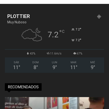
PLOTTIER
Muy Nuboso
°
7.2
°
C
7.2
°
7.2
43%
11.6m/s
67%
SÁB
DOM
LUN
MAR
MIÉ
11
°
8
°
9
°
11
°
9
°
RECOMENDADOS