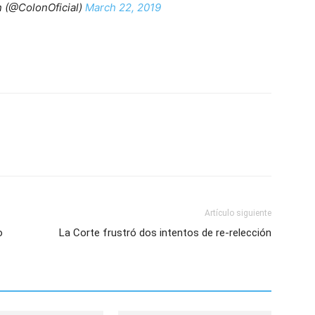
n (@ColonOficial)
March 22, 2019
Artículo siguiente
o
La Corte frustró dos intentos de re-relección