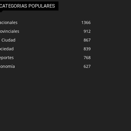
CATEGORIAS POPULARES
acionales
1366
ovinciales
912
a Ciudad
867
ociedad
839
eportes
768
conomía
627