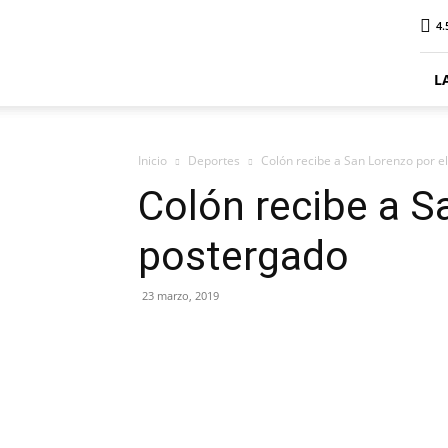
ElDigitalPlottier
4.
L
Inicio
Deportes
Colón recibe a San Lorenzo por e
Colón recibe a S
postergado
23 marzo, 2019