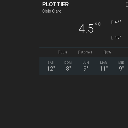
PLOTTIER
Cielo Claro
°
4.5
°
C
4.5
°
4.5
50%
8.6m/s
0%
SÁB
DOM
LUN
MAR
MIÉ
12
°
8
°
9
°
11
°
9
°