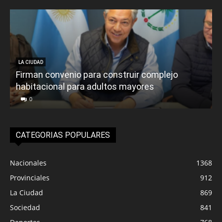
LA CIUDAD
Firman convenio para construir complejo
habitacional para adultos mayores
P
0
CATEGORIAS POPULARES
Nacionales
1368
Provinciales
912
La Ciudad
869
Sociedad
841