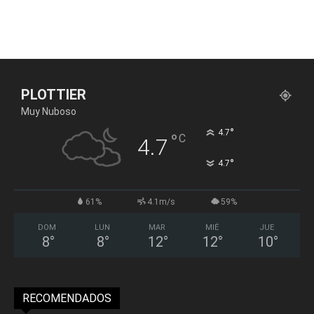
PLOTTIER
Muy Nuboso
°
4.7
°
C
4.7
°
4.7
61%
4.1m/s
59%
DOM
LUN
MAR
MIÉ
JUE
8
°
8
°
12
°
12
°
10
°
RECOMENDADOS