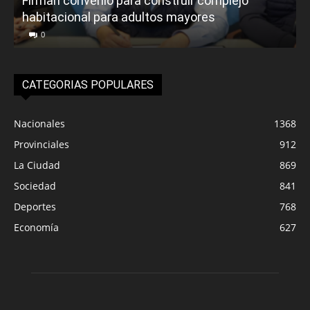
Firman convenio para construir complejo
habitacional para adultos mayores
P
0
CATEGORIAS POPULARES
Nacionales
1368
Provinciales
912
La Ciudad
869
Sociedad
841
Deportes
768
Economía
627