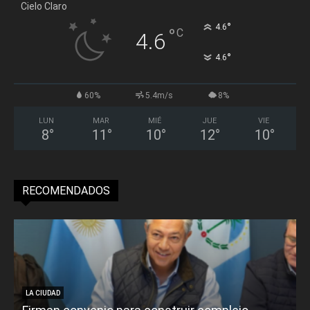
Cielo Claro
°
4.6
°
C
4.6
°
4.6
60%
5.4m/s
8%
LUN
MAR
MIÉ
JUE
VIE
8
°
11
°
10
°
12
°
10
°
RECOMENDADOS
LA CIUDAD