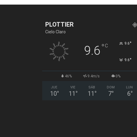
PLOTTIER
Cielo Claro
°
9.6
°
C
9.6
°
9.6
46%
9.4m/s
0%
JUE
VIE
SÁB
DOM
LUN
10
°
11
°
11
°
7
°
6
°