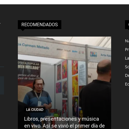
RECOMENDADOS
N
Pr
L
S
D
E
LA CIUDAD
LA C
Libros, presentaciones y música
Munic
en vivo. Así se vivió el primer día de
comu