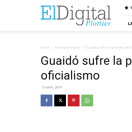
ElDigitalPlottier
9
L
Inicio
Internacionales
Guaidó sufre la presión del 
Guaidó sufre la p
oficialismo
13 abril, 2019