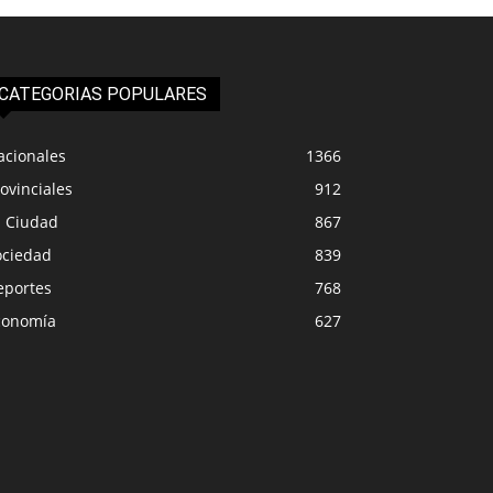
CATEGORIAS POPULARES
acionales
1366
ovinciales
912
a Ciudad
867
ociedad
839
eportes
768
conomía
627
IUDAD
LA CIUDAD
ipalidad de Plottier emitió
Más de 16 camiones
nicado oficial ante las
Senillosa la reapert