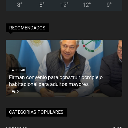
8
°
8
°
12
°
12
°
9
°
RECOMENDADOS
LA CIUDAD
Firman convenio para construir complejo
habitacional para adultos mayores
P
0
CATEGORIAS POPULARES