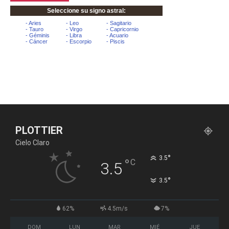
PLOTTIER
Cielo Claro
°
3.5
°
C
3.5
°
3.5
62%
4.5m/s
7%
DOM
LUN
MAR
MIÉ
JUE