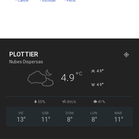
PLOTTIER
Nubes Dispersas
°
4.9
°
C
4.9
°
4.9
55%
3m/s
41%
VIE
SÁB
DOM
LUN
MAR
13
°
11
°
8
°
8
°
11
°