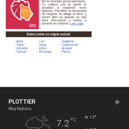
PLOTTIER
Muy Nuboso
°
7.2
°
C
7.2