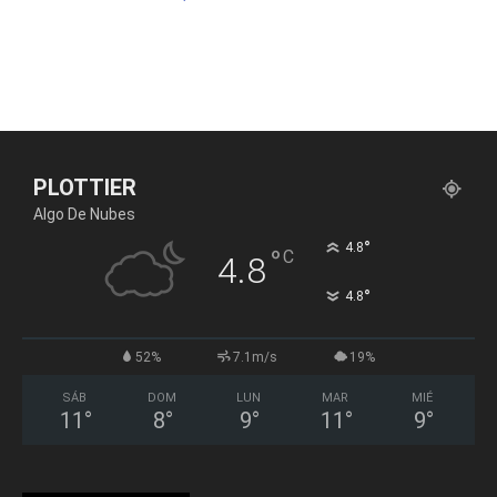
PLOTTIER
Algo De Nubes
°
4.8
°
C
4.8
°
4.8
52%
7.1m/s
19%
SÁB
DOM
LUN
MAR
MIÉ
11
°
8
°
9
°
11
°
9
°