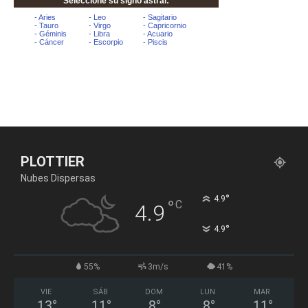
PLOTTIER
Nubes Dispersas
°
4.9
°
C
4.9
°
4.9
55%
3m/s
41%
VIE
SÁB
DOM
LUN
MAR
13
°
11
°
8
°
8
°
11
°