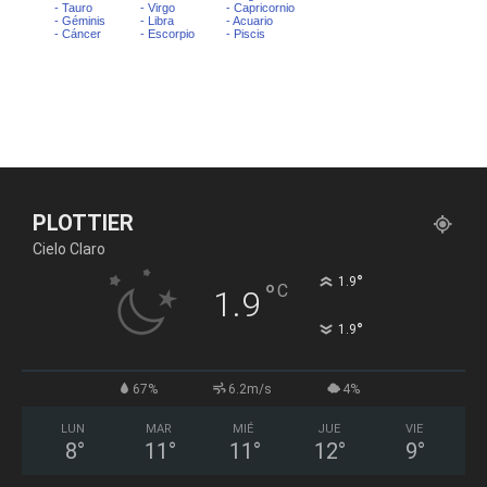
PLOTTIER
Cielo Claro
°
1.9
°
C
1.9
°
1.9
67%
6.2m/s
4%
LUN
MAR
MIÉ
JUE
VIE
8
°
11
°
11
°
12
°
9
°