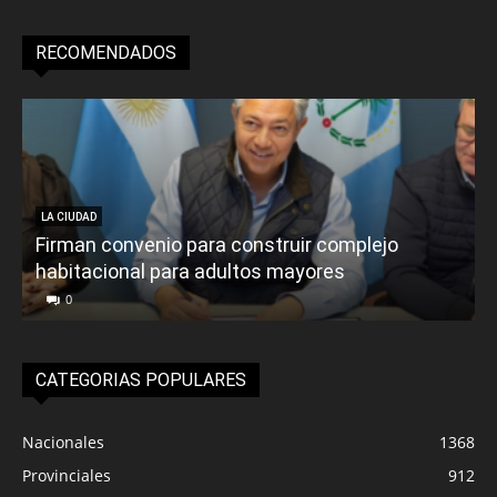
RECOMENDADOS
LA CIUDAD
Firman convenio para construir complejo
habitacional para adultos mayores
P
0
CATEGORIAS POPULARES
Nacionales
1368
Provinciales
912