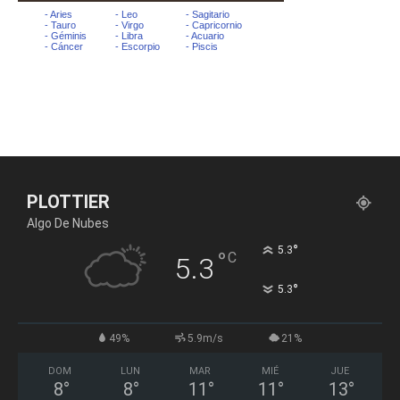
PLOTTIER
Algo De Nubes
°
5.3
°
C
5.3
°
5.3
49%
5.9m/s
21%
DOM
LUN
MAR
MIÉ
JUE
8
°
8
°
11
°
11
°
13
°