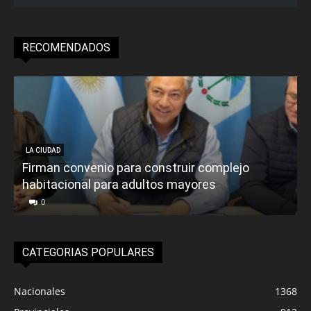
RECOMENDADOS
LA CIUDAD
Firman convenio para construir complejo
habitacional para adultos mayores
P
0
CATEGORIAS POPULARES
Nacionales
1368