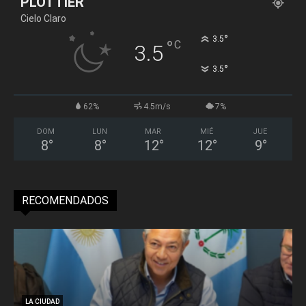
PLOTTIER
Cielo Claro
°
3.5
°
C
3.5
°
3.5
62%
4.5m/s
7%
DOM
LUN
MAR
MIÉ
JUE
8
°
8
°
12
°
12
°
9
°
RECOMENDADOS
LA CIUDAD