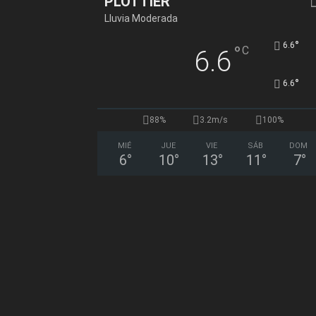
PLOTTIER
Lluvia Moderada
°
6.6
°
C
6.6
°
6.6
88%
3.2m/s
100%
MIÉ
JUE
VIE
SÁB
DOM
6
°
10
°
13
°
11
°
7
°