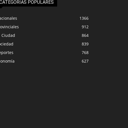
CATEGORIAS POPULARES
acionales
1366
ovinciales
912
a Ciudad
864
ociedad
839
eportes
768
conomía
627
IUDAD
LA CIUDAD
cipio activó protocolo de
ención ante pronósticos de
Feria del libro: toda la
as
completa
0