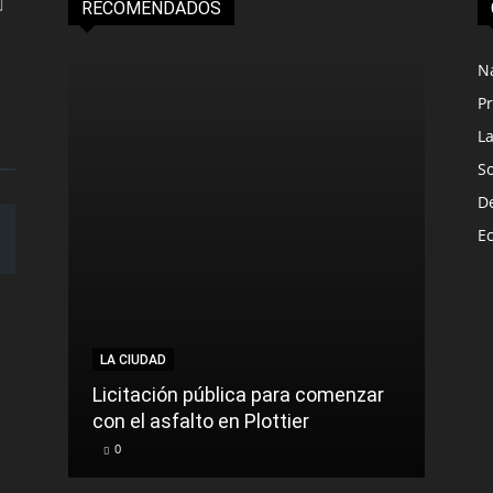
RECOMENDADOS
N
Pr
L
S
D
E
LA C
LA CIUDAD
Muni
Licitación pública para comenzar
prev
con el asfalto en Plottier
lluvi
0
0