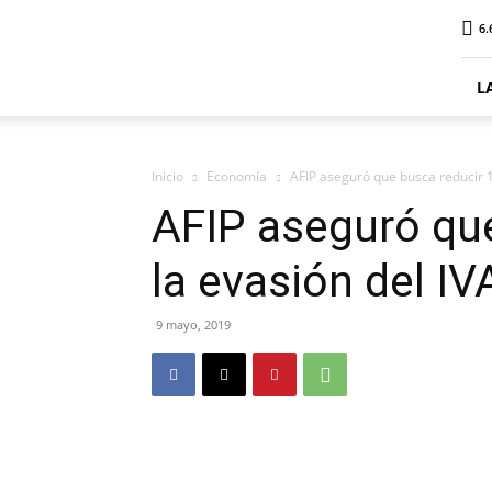
ElDigitalPlottier
6.
L
Inicio
Economía
AFIP aseguró que busca reducir 10
AFIP aseguró qu
la evasión del I
9 mayo, 2019