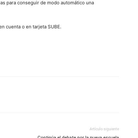
uras para conseguir de modo automático una
 en cuenta o en tarjeta SUBE.
Artículo siguiente
Continúa el debate por la nueva escuela