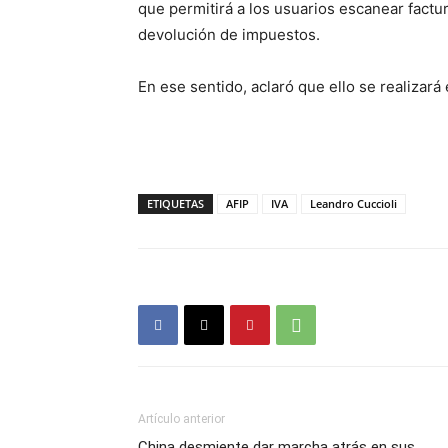
que permitirá a los usuarios escanear fact
devolución de impuestos.
En ese sentido, aclaró que ello se realizará
ETIQUETAS
AFIP
IVA
Leandro Cuccioli
Artículo anterior
China desmiente dar marcha atrás en sus