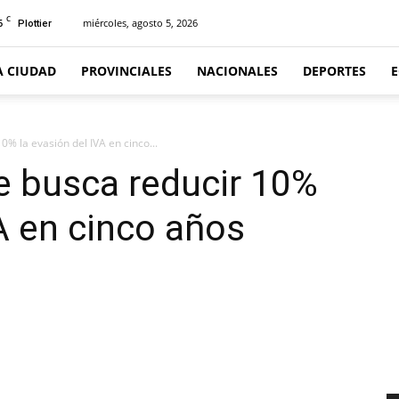
C
6
miércoles, agosto 5, 2026
Plottier
A CIUDAD
PROVINCIALES
NACIONALES
DEPORTES
% la evasión del IVA en cinco...
e busca reducir 10%
VA en cinco años