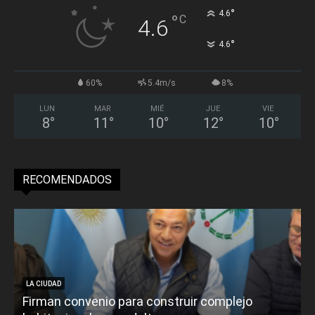
°
4.6
°
C
4.6
°
4.6
60%
5.4m/s
8%
LUN
MAR
MIÉ
JUE
VIE
8
°
11
°
10
°
12
°
10
°
RECOMENDADOS
LA CIUDAD
Firman convenio para construir complejo