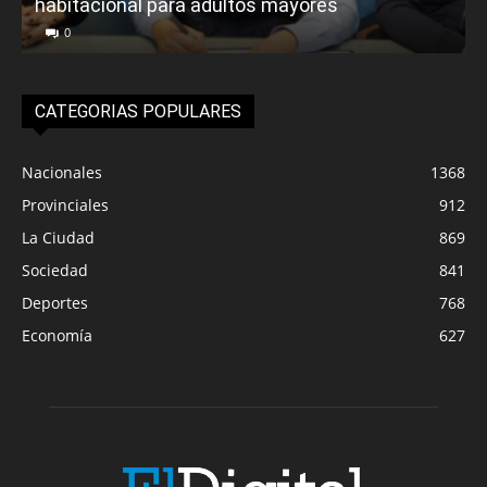
habitacional para adultos mayores
P
0
CATEGORIAS POPULARES
Nacionales
1368
Provinciales
912
La Ciudad
869
Sociedad
841
Deportes
768
Economía
627