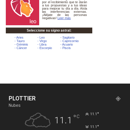
PLOTTIER
Nubes
°
11.1
°
C
11.1
°
11.1