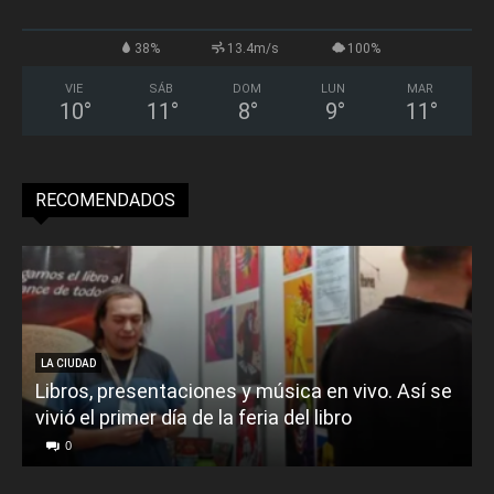
38%
13.4m/s
100%
VIE
SÁB
DOM
LUN
MAR
10
°
11
°
8
°
9
°
11
°
RECOMENDADOS
LA CIUDAD
Libros, presentaciones y música en vivo. Así se
vivió el primer día de la feria del libro
o
0