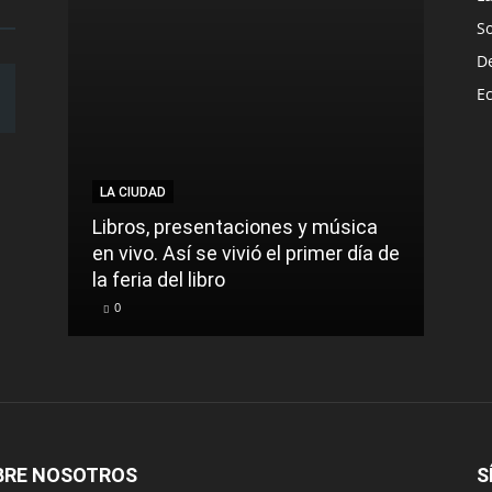
S
D
E
LA CIUDAD
LA C
Libros, presentaciones y música
Munic
en vivo. Así se vivió el primer día de
comu
la feria del libro
prec
0
0
BRE NOSOTROS
S