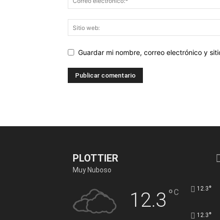
Guardar mi nombre, correo electrónico y si
PLOTTIER
Muy Nuboso
°
12.3
°
C
12.3
°
12.3