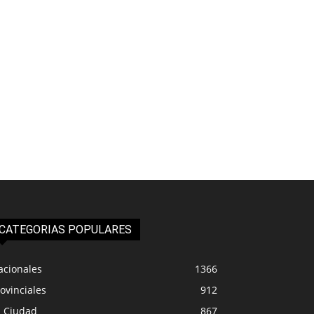
CATEGORIAS POPULARES
acionales
1366
ovinciales
912
a Ciudad
867