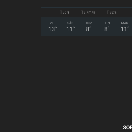
36%
8.7m/s
82%
VIE
SÁB
DOM
LUN
MAR
13
°
11
°
8
°
8
°
11
°
SO