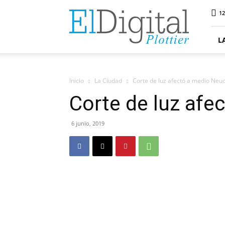
ElDigitalPlottier
12
L
Inicio
La Ciudad
Corte de luz afectó a medio Neu
Corte de luz af
6 junio, 2019