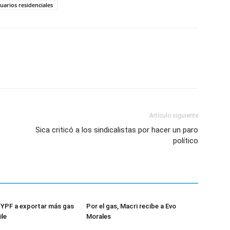
uarios residenciales
Artículo siguiente
Sica criticó a los sindicalistas por hacer un paro
político
 YPF a exportar más gas
Por el gas, Macri recibe a Evo
ile
Morales