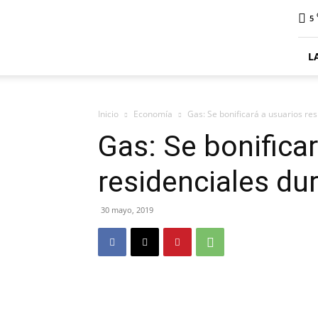
ElDigitalPlottier
5
L
Inicio
Economía
Gas: Se bonificará a usuarios res
Gas: Se bonifica
residenciales dur
30 mayo, 2019