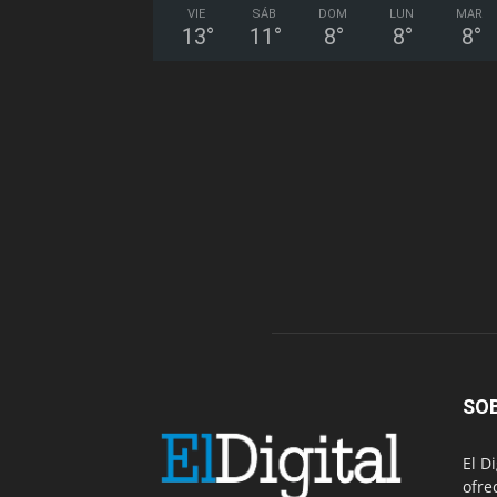
VIE
SÁB
DOM
LUN
MAR
13
°
11
°
8
°
8
°
8
°
SO
El D
ofre