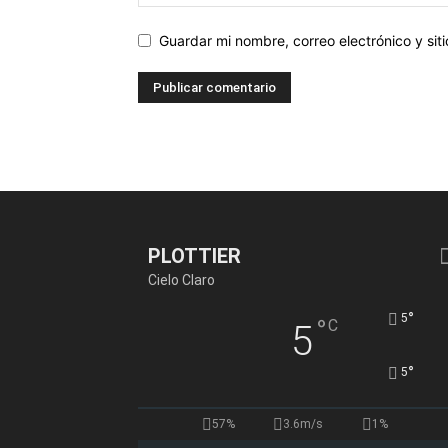
Guardar mi nombre, correo electrónico y si
PLOTTIER
Cielo Claro
°
5
°
C
5
°
5
57%
3.6m/s
1%