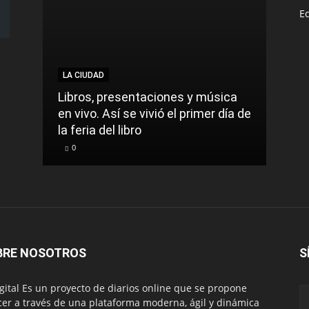
E
LA CIUDAD
LA C
Libros, presentaciones y música
Munic
en vivo. Así se vivió el primer día de
comu
la feria del libro
prec
0
0
BRE NOSOTROS
S
igital Es un proyecto de diarios online que se propone
cer a través de una plataforma moderna, ágil y dinámica