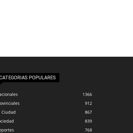
CATEGORIAS POPULARES
acionales
1366
ovinciales
912
a Ciudad
867
ociedad
839
eportes
768