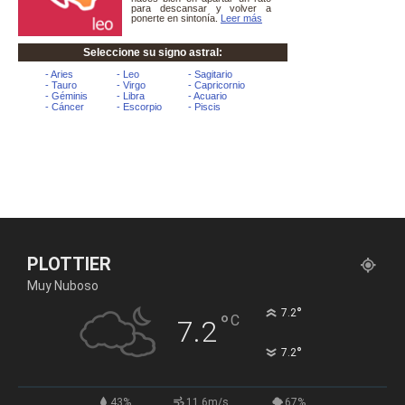
PLOTTIER
Muy Nuboso
°
7.2
°
C
7.2
°
7.2
43%
11.6m/s
67%