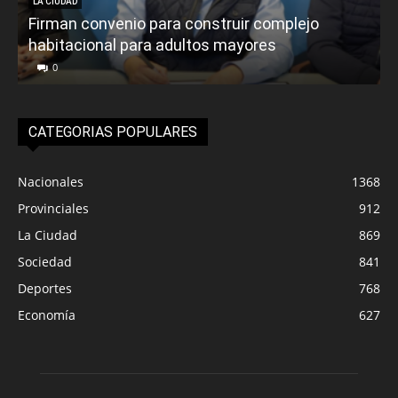
LA CIUDAD
Firman convenio para construir complejo
habitacional para adultos mayores
P
0
CATEGORIAS POPULARES
Nacionales
1368
Provinciales
912
La Ciudad
869
Sociedad
841
Deportes
768
Economía
627