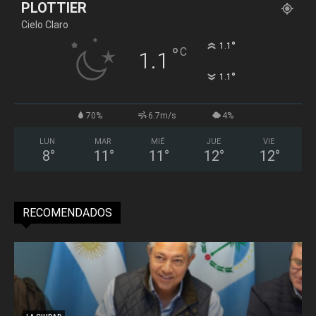
PLOTTIER
Cielo Claro
°
1.1
°
C
1.1
°
1.1
70%
6.7m/s
4%
LUN
MAR
MIÉ
JUE
VIE
8
°
11
°
11
°
12
°
12
°
RECOMENDADOS