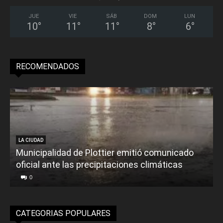
JUE
VIE
SÁB
DOM
LUN
10
°
11
°
11
°
8
°
6
°
RECOMENDADOS
LA CIUDAD
Municipalidad de Plottier emitió comunicado
oficial ante las precipitaciones climáticas
0
CATEGORIAS POPULARES