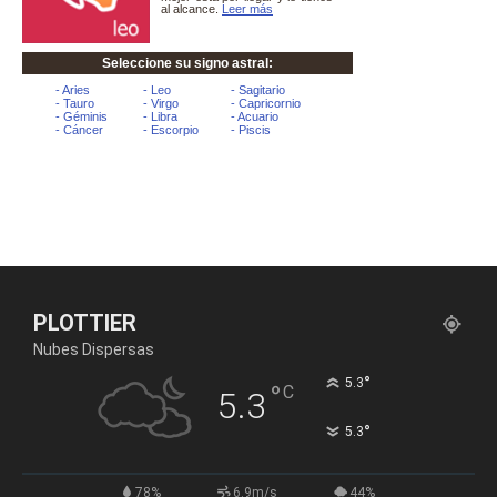
PLOTTIER
Nubes Dispersas
°
5.3
°
C
5.3
°
5.3
78%
6.9m/s
44%