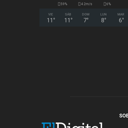
59%
4.2m/s
6%
VIE
SÁB
DOM
LUN
MAR
11
°
11
°
7
°
8
°
6
°
SO