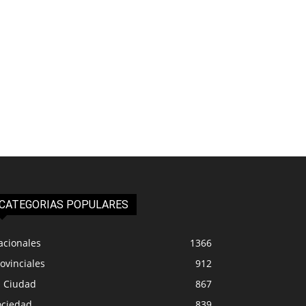
CATEGORIAS POPULARES
acionales
1366
ovinciales
912
a Ciudad
867
ociedad
839