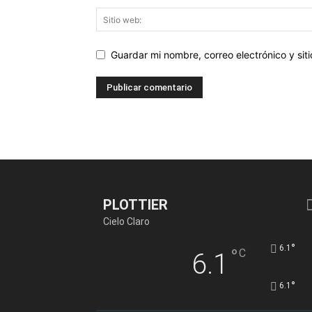
Guardar mi nombre, correo electrónico y si
PLOTTIER
Cielo Claro
°
6.1
°
C
6.1
°
6.1