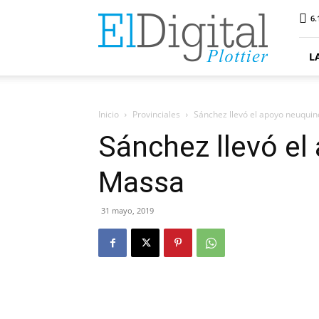
ElDigitalPlottier
6.
L
Inicio
Provinciales
Sánchez llevó el apoyo neuqui
Sánchez llevó el
Massa
31 mayo, 2019