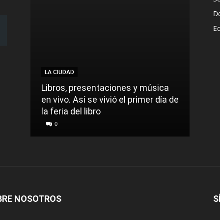
D
E
LA CIUDAD
LA C
Libros, presentaciones y música
Munic
en vivo. Así se vivió el primer día de
comu
la feria del libro
prec
0
0
BRE NOSOTROS
S