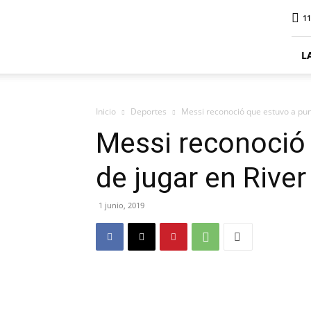
ElDigitalPlottier
11
L
Inicio
Deportes
Messi reconoció que estuvo a pun
Messi reconoció
de jugar en River
1 junio, 2019