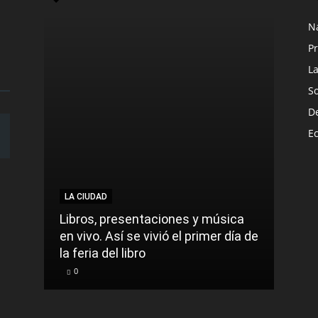
N
Pr
L
S
D
E
LA CIUDAD
LA C
Libros, presentaciones y música
Munic
en vivo. Así se vivió el primer día de
comu
la feria del libro
prec
0
0