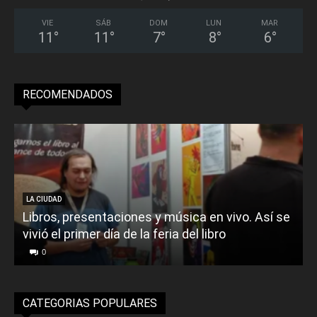
VIE
SÁB
DOM
LUN
MAR
11
°
11
°
7
°
8
°
6
°
RECOMENDADOS
LA CIUDAD
Libros, presentaciones y música en vivo. Así se
vivió el primer día de la feria del libro
o
0
CATEGORIAS POPULARES