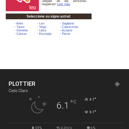
PLOTTIER
Cielo Claro
°
6.1
°
C
6.1
°
6.1
59%
4.2m/s
6%