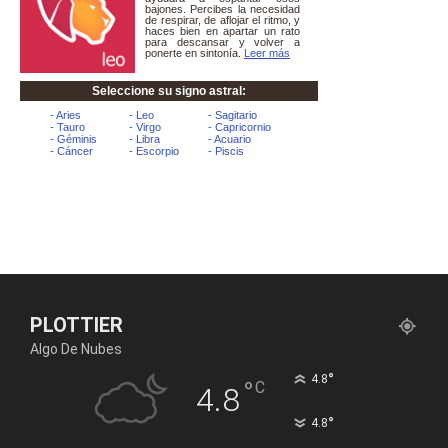
PLOTTIER
Algo De Nubes
°
4.8
°
C
4.8
°
4.8