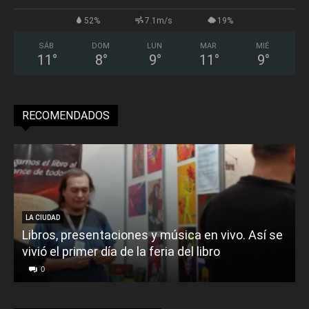
52%
7.1m/s
19%
SÁB
DOM
LUN
MAR
MIÉ
11
°
8
°
9
°
11
°
9
°
RECOMENDADOS
LA CIUDAD
Libros, presentaciones y música en vivo. Así se
vivió el primer día de la feria del libro
o
0