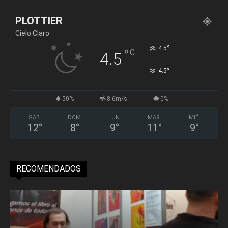
PLOTTIER
Cielo Claro
°
4.5
°
C
4.5
°
4.5
50%
8.6m/s
0%
SÁB
DOM
LUN
MAR
MIÉ
12
°
8
°
9
°
11
°
9
°
RECOMENDADOS