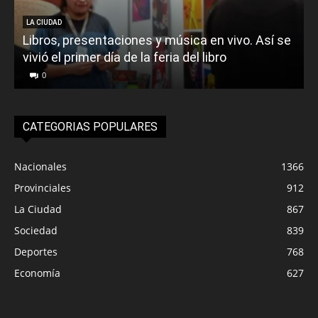
LA CIUDAD
Libros, presentaciones y música en vivo. Así se
vivió el primer día de la feria del libro
o
0
CATEGORIAS POPULARES
Nacionales
1366
Provinciales
912
La Ciudad
867
Sociedad
839
Deportes
768
Economía
627