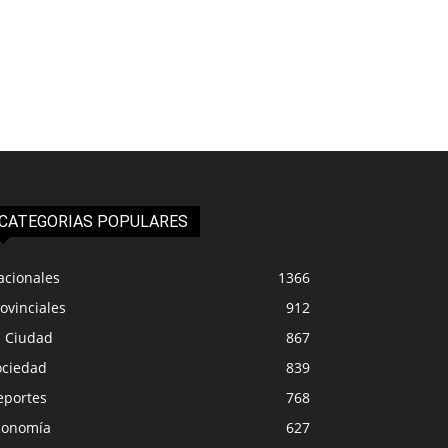
CATEGORIAS POPULARES
acionales
1366
ovinciales
912
a Ciudad
867
ociedad
839
eportes
768
conomía
627