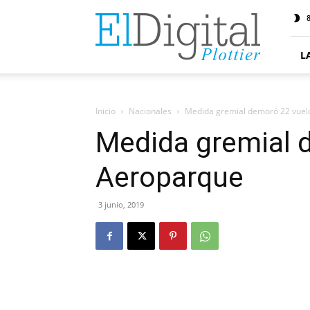
ElDigitalPlottier
8
L
Inicio
Nacionales
Medida gremial demoró 22 vuel
Medida gremial 
Aeroparque
3 junio, 2019