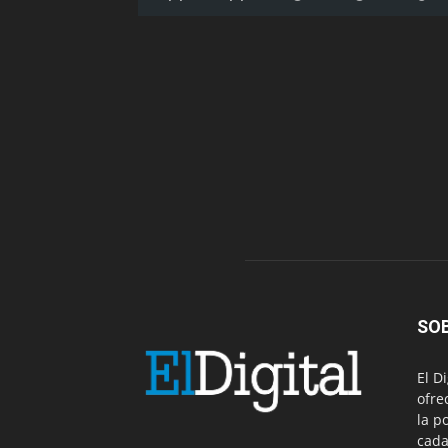
SO
El D
ofre
la p
cada