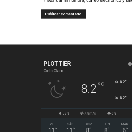
Guardar mi nombre, correo electrónico y si
PLOTTIER
Cielo Claro
°
8.2
°
C
8.2
°
8.2
53%
7.8m/s
0%
VIE
SÁB
DOM
LUN
MAR
11
°
11
°
8
°
8
°
6
°