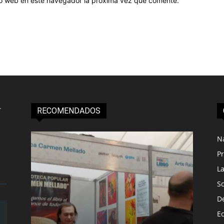
tio web en este navegador la próxima vez que comente.
RECOMENDADOS
N
Pr
L
S
D
E