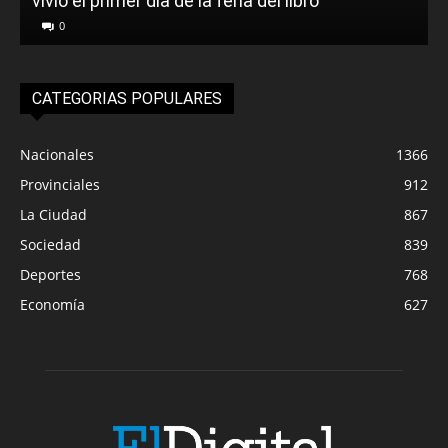
vivió el primer día de la feria del libro
o
0
CATEGORIAS POPULARES
Nacionales
1366
Provinciales
912
La Ciudad
867
Sociedad
839
Deportes
768
Economía
627