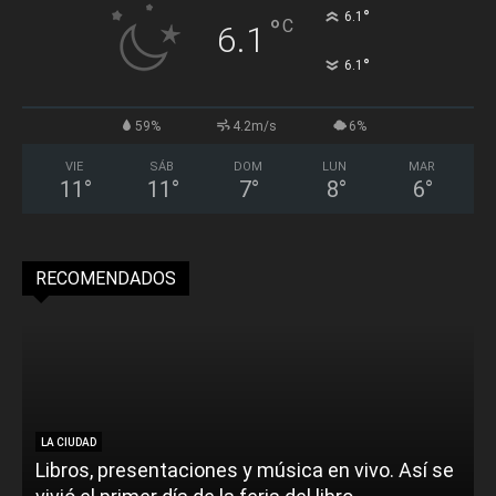
°
6.1
°
C
6.1
°
6.1
59%
4.2m/s
6%
VIE
SÁB
DOM
LUN
MAR
11
°
11
°
7
°
8
°
6
°
RECOMENDADOS
LA CIUDAD
Libros, presentaciones y música en vivo. Así se