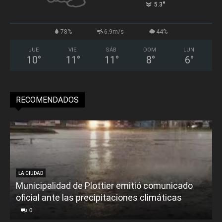
°
5.3
78%
6.9m/s
44%
JUE
VIE
SÁB
DOM
LUN
10
°
11
°
11
°
8
°
6
°
RECOMENDADOS
LA CIUDAD
Municipalidad de Plottier emitió comunicado
oficial ante las precipitaciones climáticas
0