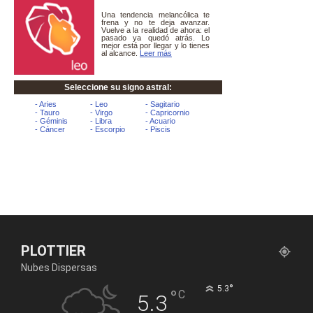
PLOTTIER
Nubes Dispersas
°
5.3
°
C
5.3