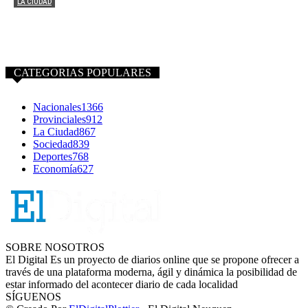
LA CIUDAD
Libros, presentaciones y música en vivo. Así se vivió el
primer día de la feria del libro
0
CATEGORIAS POPULARES
Nacionales
1366
Provinciales
912
La Ciudad
867
Sociedad
839
Deportes
768
Economía
627
SOBRE NOSOTROS
El Digital Es un proyecto de diarios online que se propone ofrecer a
través de una plataforma moderna, ágil y dinámica la posibilidad de
estar informado del acontecer diario de cada localidad
SÍGUENOS