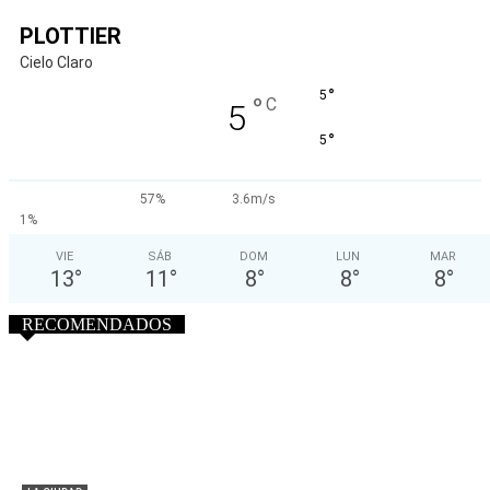
PLOTTIER
Cielo Claro
°
5
°
C
5
°
5
57%
3.6m/s
1%
VIE
SÁB
DOM
LUN
MAR
13
°
11
°
8
°
8
°
8
°
RECOMENDADOS