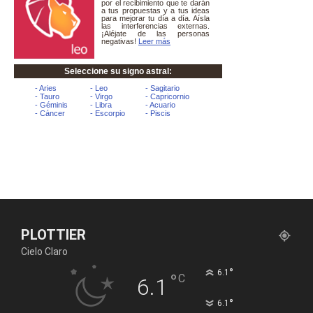
PLOTTIER
Cielo Claro
°
6.1
°
C
6.1
°
6.1