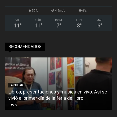
59%
4.2m/s
6%
VIE
SÁB
DOM
LUN
MAR
11
°
11
°
7
°
8
°
6
°
RECOMENDADOS
LA CIUDAD
Libros, presentaciones y música en vivo. Así se
vivió el primer día de la feria del libro
o
0