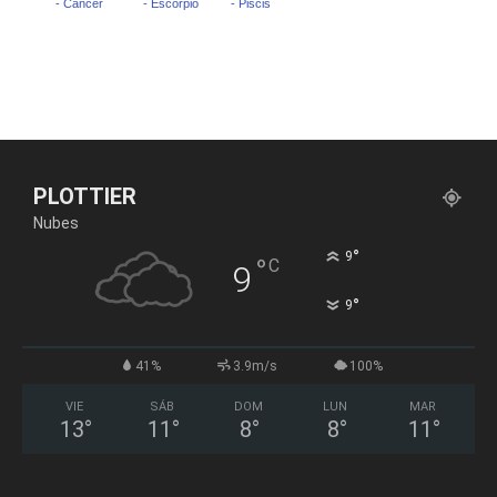
PLOTTIER
Nubes
°
9
°
C
9
°
9
41%
3.9m/s
100%
VIE
SÁB
DOM
LUN
MAR
13
°
11
°
8
°
8
°
11
°