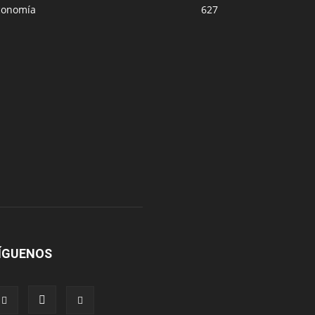
conomía
627
ÍGUENOS