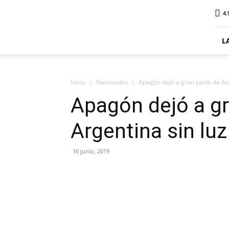
ElDigitalPlottier
4.
L
Inicio
Nacionales
Apagón dejó a gran parte de Arg
Apagón dejó a gr
Argentina sin luz
16 junio, 2019