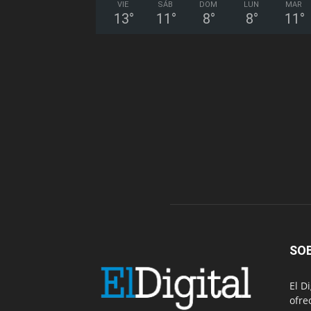
VIE
SÁB
DOM
LUN
MAR
13
°
11
°
8
°
8
°
11
°
SO
El D
ofre