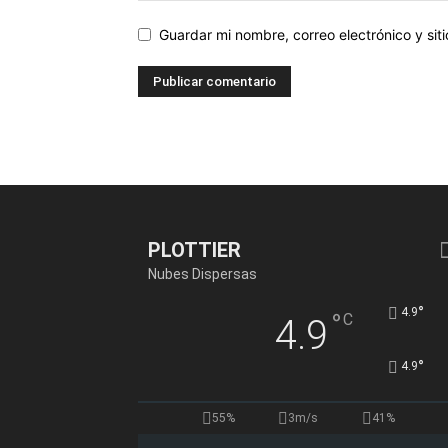
Guardar mi nombre, correo electrónico y si
PLOTTIER
Nubes Dispersas
°
4.9
°
C
4.9
°
4.9
55%
3m/s
41%