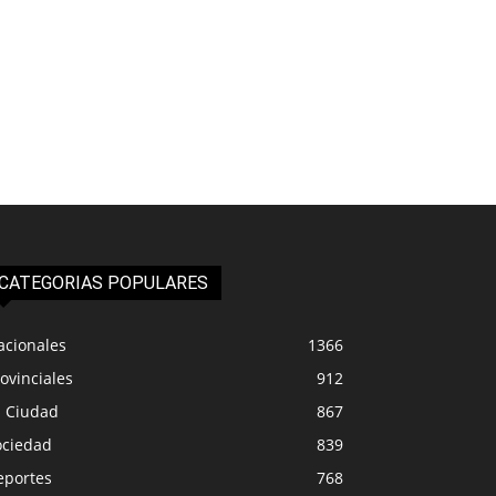
CATEGORIAS POPULARES
acionales
1366
ovinciales
912
a Ciudad
867
ociedad
839
eportes
768