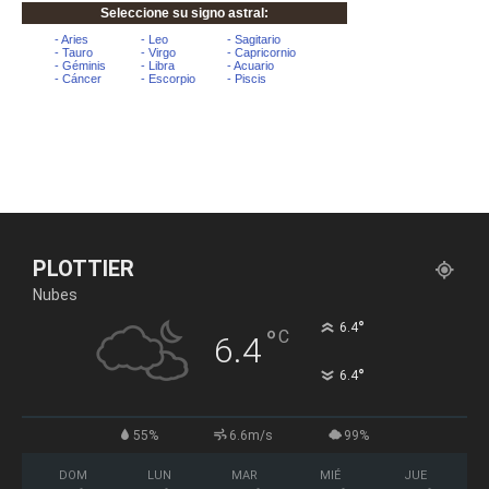
PLOTTIER
Nubes
°
6.4
°
C
6.4
°
6.4
55%
6.6m/s
99%
DOM
LUN
MAR
MIÉ
JUE