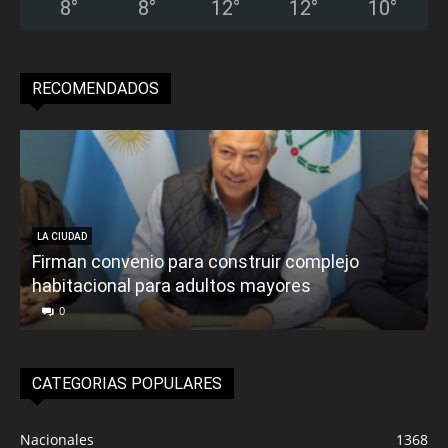
8
°
8
°
12
°
12
°
10
°
RECOMENDADOS
LA CIUDAD
Firman convenio para construir complejo
habitacional para adultos mayores
P
0
CATEGORIAS POPULARES
Nacionales
1368