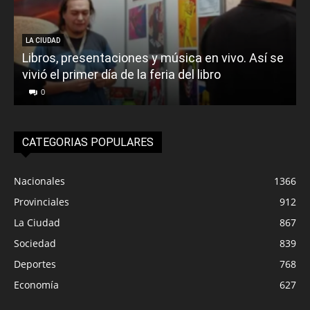
LA CIUDAD
Libros, presentaciones y música en vivo. Así se
vivió el primer día de la feria del libro
o
0
CATEGORIAS POPULARES
Nacionales
1366
Provinciales
912
La Ciudad
867
Sociedad
839
Deportes
768
Economía
627