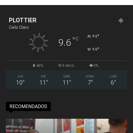
PLOTTIER
Cielo Claro
°
9.6
°
C
9.6
°
9.6
46%
9.4m/s
0%
JUE
VIE
SÁB
DOM
LUN
10
°
11
°
11
°
7
°
6
°
RECOMENDADOS