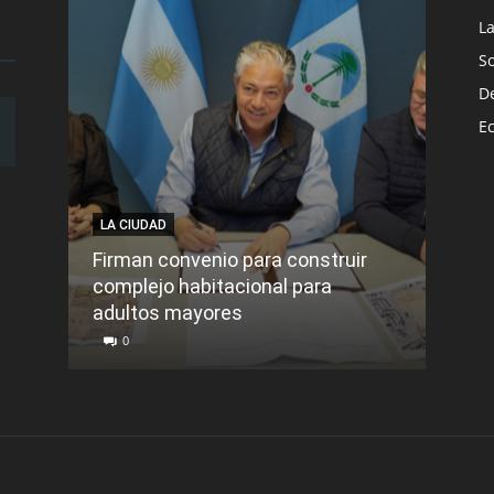
L
S
D
E
LA CIUDAD
LA C
Firman convenio para construir
complejo habitacional para
Roca
adultos mayores
sinti
0
0