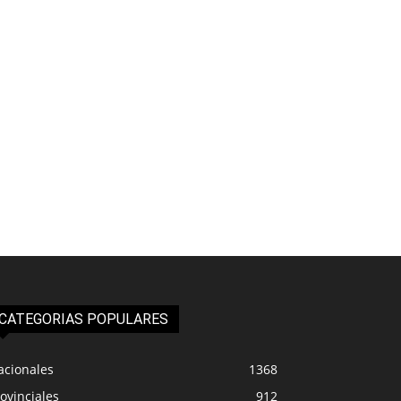
CATEGORIAS POPULARES
acionales
1368
ovinciales
912