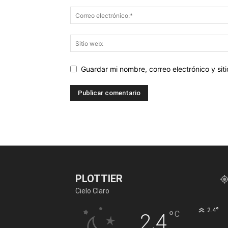
Guardar mi nombre, correo electrónico y si
PLOTTIER
Cielo Claro
°
2.4
°
C
2.4