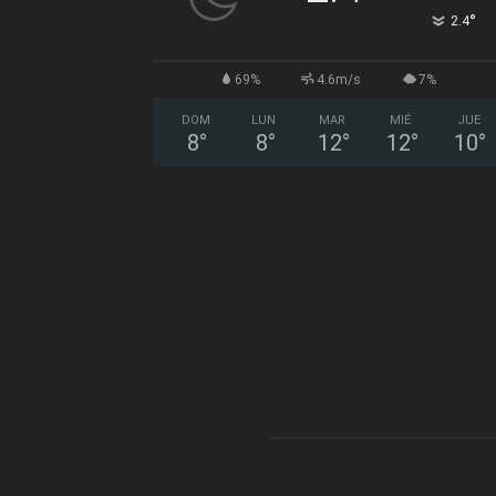
°
2.4
69%
4.6m/s
7%
DOM
LUN
MAR
MIÉ
JUE
8
°
8
°
12
°
12
°
10
°