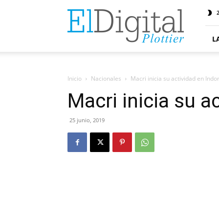
ElDigitalPlottier
2
L
Inicio
Nacionales
Macri inicia su actividad en Indo
Macri inicia su a
25 junio, 2019