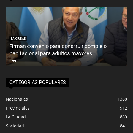
LA CIUDAD
Firman convenio para construir complejo
habitacional para adultos mayores
P
0
CATEGORIAS POPULARES
Nacionales
1368
Provinciales
912
La Ciudad
869
Sociedad
841