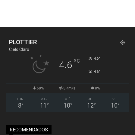
PLOTTIER
Cielo Claro
°
4.6
°
C
4.6
°
4.6
60%
5.4m/s
8%
LUN
MAR
MIÉ
JUE
VIE
8
°
11
°
10
°
12
°
10
°
RECOMENDADOS