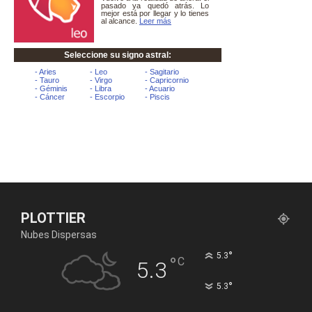
PLOTTIER
Nubes Dispersas
°
5.3
°
C
5.3
°
5.3