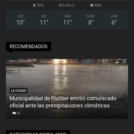
78%
6.9m/s
44%
JUE
VIE
SÁB
DOM
LUN
10
°
11
°
11
°
8
°
6
°
RECOMENDADOS
LA CIUDAD
Municipalidad de Plottier emitió comunicado
oficial ante las precipitaciones climáticas
0