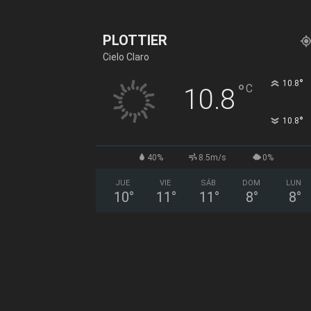
PLOTTIER
Cielo Claro
°
10.8
°
C
10.8
°
10.8
40%
8.5m/s
0%
JUE
VIE
SÁB
DOM
LUN
10
°
11
°
11
°
8
°
8
°