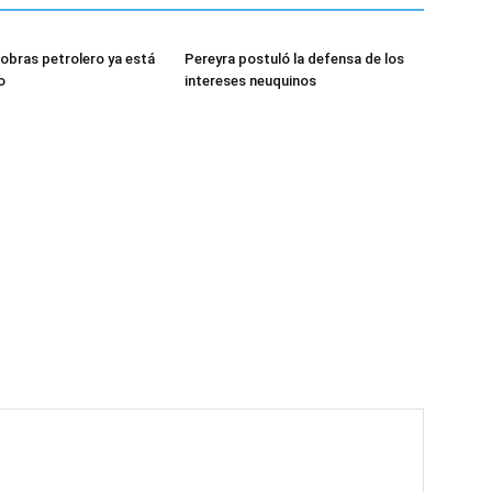
 obras petrolero ya está
Pereyra postuló la defensa de los
o
intereses neuquinos