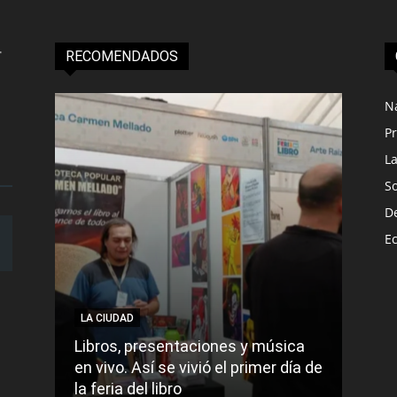
RECOMENDADOS
N
Pr
L
S
D
E
LA CIUDAD
LA C
Libros, presentaciones y música
Munic
en vivo. Así se vivió el primer día de
comu
la feria del libro
prec