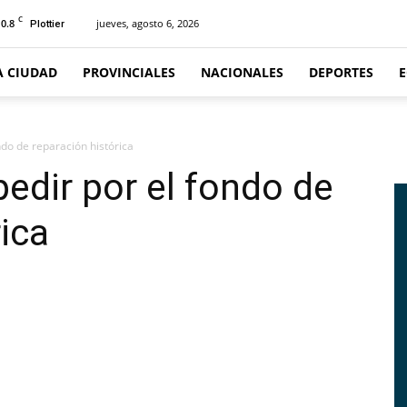
C
10.8
jueves, agosto 6, 2026
Plottier
A CIUDAD
PROVINCIALES
NACIONALES
DEPORTES
ondo de reparación histórica
pedir por el fondo de
rica