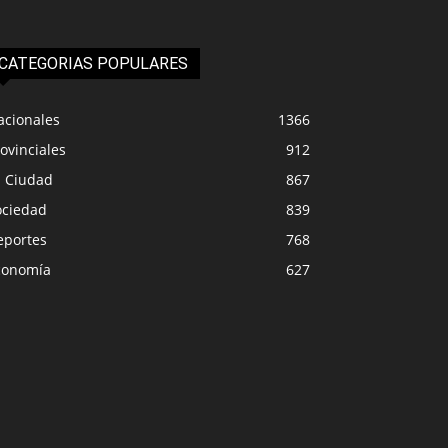
CATEGORIAS POPULARES
acionales
1366
ovinciales
912
a Ciudad
867
ociedad
839
eportes
768
conomía
627
IUDAD
LA CIUDAD
ipalidad de Plottier emitió
Más de 16 camiones
nicado oficial ante las
Senillosa la reapert
ipitaciones climáticas
Hachado