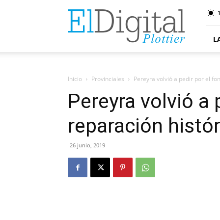
ElDigitalPlottier
L
Inicio
Provinciales
Pereyra volvió a pedir por el f
Pereyra volvió a 
reparación histó
26 junio, 2019