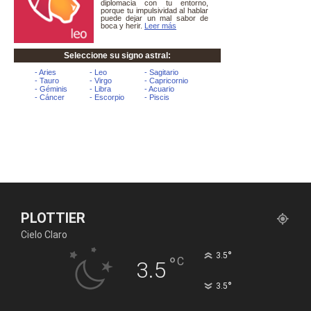
PLOTTIER
Cielo Claro
°
3.5
°
C
3.5
°
3.5