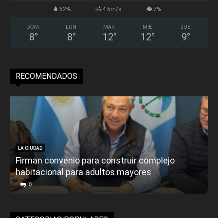
62%
4.5m/s
7%
DOM
LUN
MAR
MIÉ
JUE
8
°
8
°
12
°
12
°
9
°
RECOMENDADOS
LA CIUDAD
Firman convenio para construir complejo
habitacional para adultos mayores
P
0