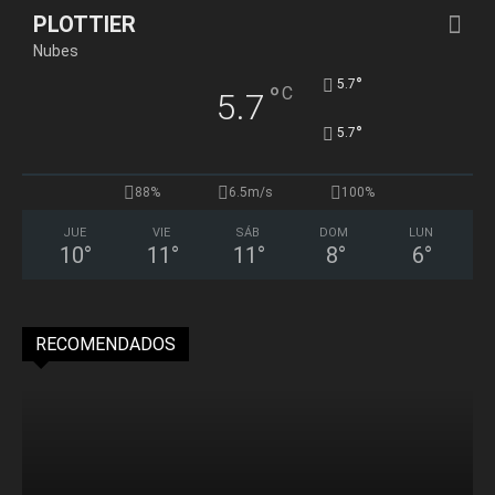
PLOTTIER
Nubes
°
5.7
°
C
5.7
°
5.7
88%
6.5m/s
100%
JUE
VIE
SÁB
DOM
LUN
10
°
11
°
11
°
8
°
6
°
RECOMENDADOS