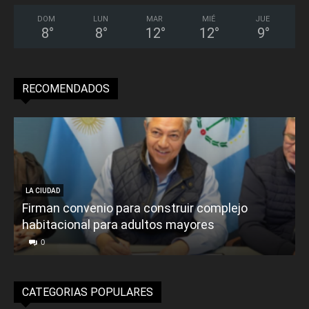
DOM
LUN
MAR
MIÉ
JUE
8
°
8
°
12
°
12
°
9
°
RECOMENDADOS
LA CIUDAD
Firman convenio para construir complejo
habitacional para adultos mayores
P
0
CATEGORIAS POPULARES