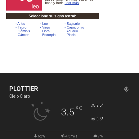
PLOTTIER
Cielo Claro
°
3.5
°
C
3.5
°
3.5
62%
4.5m/s
7%