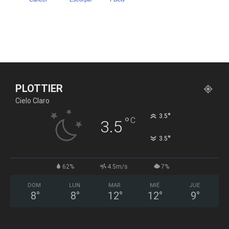
PLOTTIER
Cielo Claro
°
3.5
°
C
3.5
°
3.5
62%
4.5m/s
7%
DOM
LUN
MAR
MIÉ
JUE
8
°
8
°
12
°
12
°
9
°