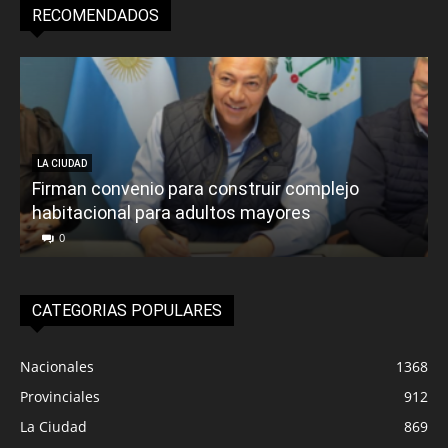
RECOMENDADOS
LA CIUDAD
Firman convenio para construir complejo
habitacional para adultos mayores
P
0
CATEGORIAS POPULARES
Nacionales
1368
Provinciales
912
La Ciudad
869