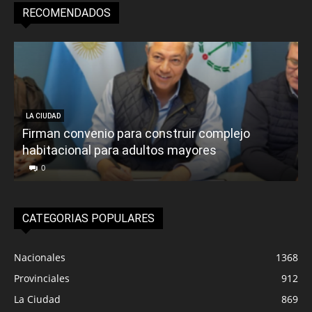
RECOMENDADOS
LA CIUDAD
Firman convenio para construir complejo
habitacional para adultos mayores
P
0
CATEGORIAS POPULARES
Nacionales
1368
Provinciales
912
La Ciudad
869