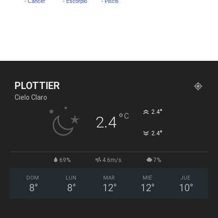
PLOTTIER
Cielo Claro
°
2.4
°
C
2.4
°
2.4
69%
4.6m/s
7%
DOM
LUN
MAR
MIÉ
JUE
8
°
8
°
12
°
12
°
10
°