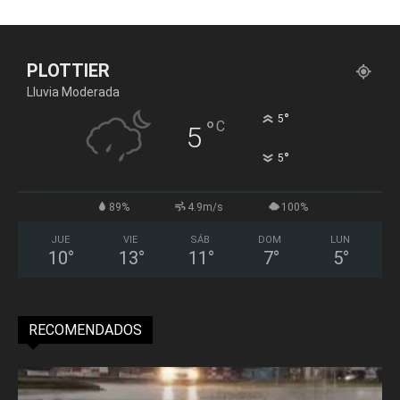
PLOTTIER
Lluvia Moderada
°
5
°
C
5
°
5
89%
4.9m/s
100%
JUE
VIE
SÁB
DOM
LUN
10
°
13
°
11
°
7
°
5
°
RECOMENDADOS